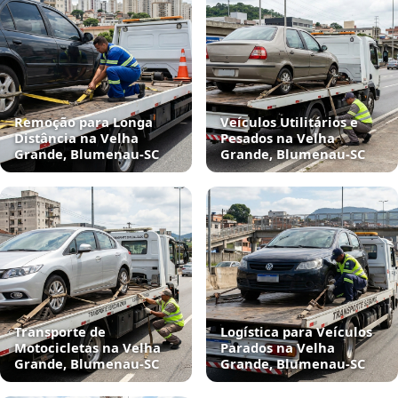
Remoção para Longa
Veículos Utilitários e
Distância na Velha
Pesados na Velha
Grande, Blumenau‑SC
Grande, Blumenau‑SC
Transporte de
Logística para Veículos
Motocicletas na Velha
Parados na Velha
Grande, Blumenau‑SC
Grande, Blumenau‑SC