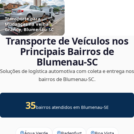
Transporte para
Mudanças na Velha
Grande, Blumenau‑SC
Transporte de Veículos nos
Principais Bairros de
Blumenau‑SC
Soluções de logística automotiva com coleta e entrega nos
bairros de Blumenau‑SC.
35
bairros atendidos em
Blumenau
-
SE
Água Verde
Badenfurt
Boa Vista