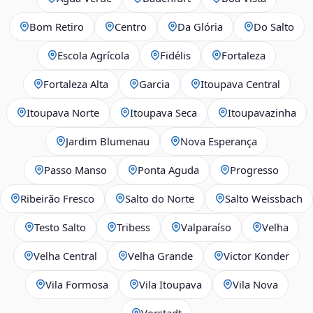
Bom Retiro
Centro
Da Glória
Do Salto
Escola Agrícola
Fidélis
Fortaleza
Fortaleza Alta
Garcia
Itoupava Central
Itoupava Norte
Itoupava Seca
Itoupavazinha
Jardim Blumenau
Nova Esperança
Passo Manso
Ponta Aguda
Progresso
Ribeirão Fresco
Salto do Norte
Salto Weissbach
Testo Salto
Tribess
Valparaíso
Velha
Velha Central
Velha Grande
Victor Konder
Vila Formosa
Vila Itoupava
Vila Nova
Vorstadt