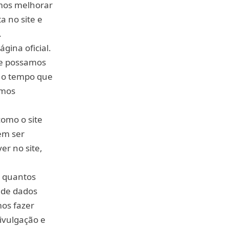
emos melhorar
a no site e
.
gina oficial.
que possamos
o o tempo que
emos
omo o site
em ser
er no site,
e quantos
o de dados
mos fazer
ivulgação e