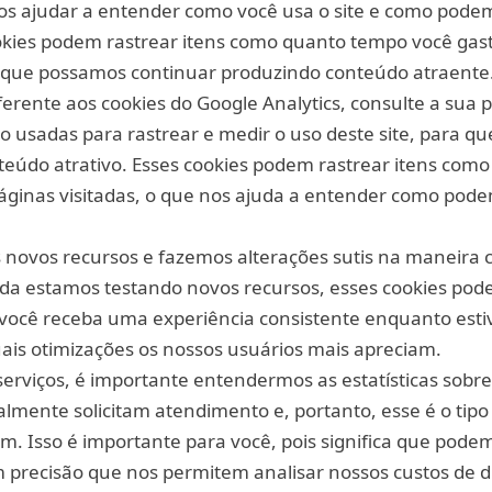
nos ajudar a entender como você usa o site e como pod
okies podem rastrear itens como quanto tempo você gast
ra que possamos continuar produzindo conteúdo atraente
rente aos cookies do Google Analytics, consulte a sua pá
são usadas para rastrear e medir o uso deste site, para 
teúdo atrativo. Esses cookies podem rastrear itens com
páginas visitadas, o que nos ajuda a entender como pod
novos recursos e fazemos alterações sutis na maneira c
da estamos testando novos recursos, esses cookies pod
você receba uma experiência consistente enquanto estiv
s otimizações os nossos usuários mais apreciam.
erviços, é importante entendermos as estatísticas sobr
ealmente solicitam atendimento e, portanto, esse é o tip
am. Isso é importante para você, pois significa que pode
 precisão que nos permitem analisar nossos custos de d