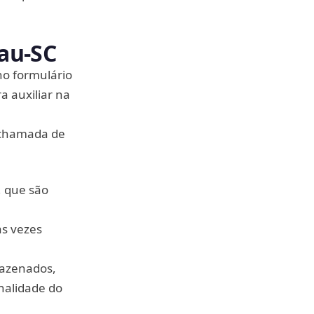
au‑SC
no formulário
a auxiliar na
 chamada de
, que são
às vezes
mazenados,
nalidade do