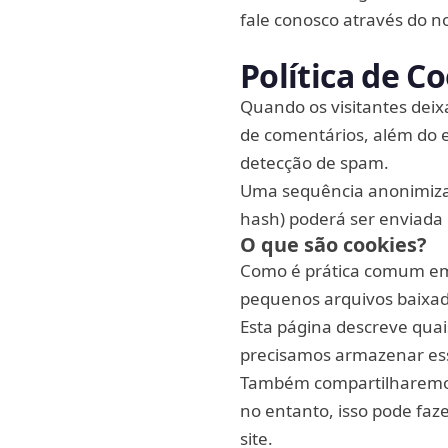
fale conosco através do n
Política de 
Quando os visitantes dei
de comentários, além do e
detecção de spam.
Uma sequência anonimizad
hash) poderá ser enviada p
O que são cookies?
Como é prática comum em q
pequenos arquivos baixad
Esta página descreve qua
precisamos armazenar ess
Também compartilharemos
no entanto, isso pode faz
site.