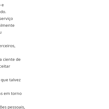
 e
do.
serviço
almente
u
rceiros,
a ciente de
ceitar
 que talvez
as em torno
ões pessoais,