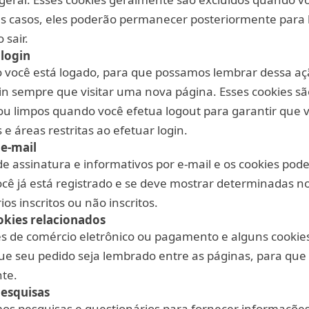
s casos, eles poderão permanecer posteriormente para 
 sair.
 login
 você está logado, para que possamos lembrar dessa açã
gin sempre que visitar uma nova página. Esses cookies sã
 limpos quando você efetua logout para garantir que 
e áreas restritas ao efetuar login.
 e-mail
 de assinatura e informativos por e-mail e os cookies pod
cê já está registrado e se deve mostrar determinadas no
os inscritos ou não inscritos.
kies relacionados
ades de comércio eletrônico ou pagamento e alguns cookie
que seu pedido seja lembrado entre as páginas, para qu
te.
pesquisas
os pesquisas e questionários para fornecer informaçõe