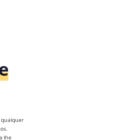
e
a qualquer
os.
a lhe