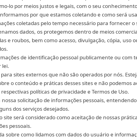
mo-lo por meios justos e legais, com o seu conhecimento
nformamos por que estamos coletando e como será usa
ações coletadas pelo tempo necessário para fornecer o 
zenamos dados, os protegemos dentro de meios comerci
rdas e roubos, bem como acesso, divulgação, cópia, uso o
dos.
mações de identificação pessoal publicamente ou com te
lei.
s para sites externos que não são operados por nós. Estej
bre o conteúdo e práticas desses sites e não podemos a
respectivas políticas de privacidade e Termos de Uso.
 a nossa solicitação de informações pessoais, entendendo
guns dos serviços desejados.
 site será considerado como aceitação de nossas prátic
ões pessoais.
ida sobre como lidamos com dados do usuário e informaç