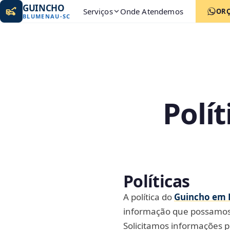
GUINCHO
Serviços
Onde Atendemos
OR
BLUMENAU
-
SC
Polí
Políticas
A política do
Guincho em 
informação que possamos 
Solicitamos informações 