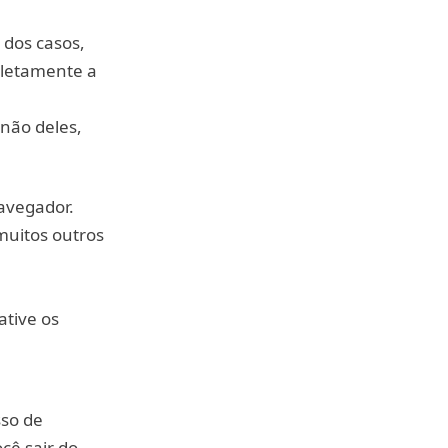
 dos casos,
pletamente a
 não deles,
avegador.
muitos outros
ative os
sso de
cê sair do