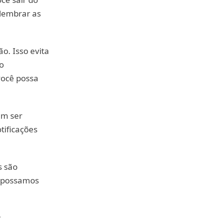
lembrar as
o. Isso evita
o
você possa
em ser
tificações
s são
e possamos
s