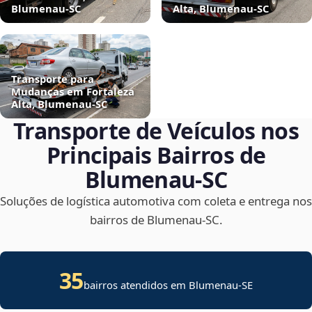
Blumenau‑SC
Alta, Blumenau‑SC
Transporte para
Mudanças em Fortaleza
Alta, Blumenau‑SC
Transporte de Veículos nos
Principais Bairros de
Blumenau‑SC
Soluções de logística automotiva com coleta e entrega nos
bairros de Blumenau‑SC.
35
bairros atendidos em
Blumenau
-
SE