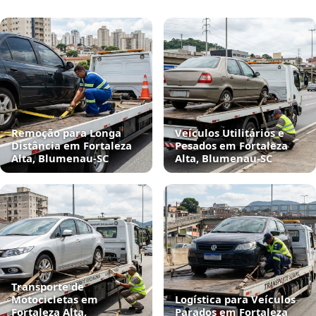
Remoção para Longa
Veículos Utilitários e
Distância em Fortaleza
Pesados em Fortaleza
Alta, Blumenau‑SC
Alta, Blumenau‑SC
Transporte de
Motocicletas em
Logística para Veículos
Fortaleza Alta,
Parados em Fortaleza