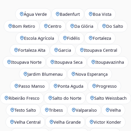
Água Verde
Badenfurt
Boa Vista
Bom Retiro
Centro
Da Glória
Do Salto
Escola Agrícola
Fidélis
Fortaleza
Fortaleza Alta
Garcia
Itoupava Central
Itoupava Norte
Itoupava Seca
Itoupavazinha
Jardim Blumenau
Nova Esperança
Passo Manso
Ponta Aguda
Progresso
Ribeirão Fresco
Salto do Norte
Salto Weissbach
Testo Salto
Tribess
Valparaíso
Velha
Velha Central
Velha Grande
Victor Konder