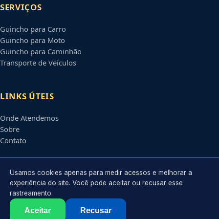
SERVIÇOS
Guincho para Carro
Guincho para Moto
Guincho para Caminhão
Transporte de Veículos
LINKS ÚTEIS
Onde Atendemos
Sobre
Contato
CONTATO
Usamos cookies apenas para medir acessos e melhorar a
experiência do site. Você pode aceitar ou recusar esse
rastreamento.
Atendimento em
Blumenau
-
SC
e regiões parceiras
contato@guinchosblumenau.com.br
Aceitar
Recusar
©
2026
Guincho em
Blumenau
-
SC
. Todos os direitos reservados.