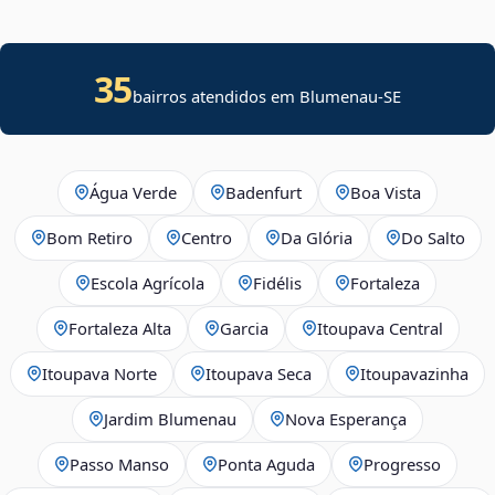
35
bairros atendidos em
Blumenau
-
SE
Água Verde
Badenfurt
Boa Vista
Bom Retiro
Centro
Da Glória
Do Salto
Escola Agrícola
Fidélis
Fortaleza
Fortaleza Alta
Garcia
Itoupava Central
Itoupava Norte
Itoupava Seca
Itoupavazinha
Jardim Blumenau
Nova Esperança
Passo Manso
Ponta Aguda
Progresso