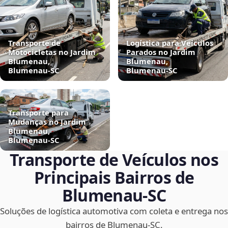
Transporte de
Logística para Veículos
Motocicletas no Jardim
Parados no Jardim
Blumenau,
Blumenau,
Blumenau‑SC
Blumenau‑SC
Transporte para
Mudanças no Jardim
Blumenau,
Blumenau‑SC
Transporte de Veículos nos
Principais Bairros de
Blumenau‑SC
Soluções de logística automotiva com coleta e entrega nos
bairros de Blumenau‑SC.