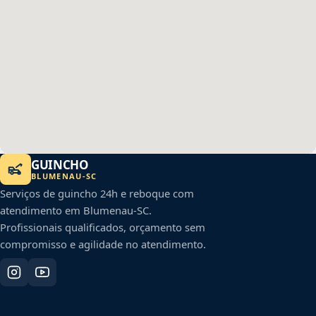
GUINCHO
BLUMENAU
-
SC
Serviços de guincho 24h e reboque com
atendimento em
Blumenau
-
SC
.
Profissionais qualificados, orçamento sem
compromisso e agilidade no atendimento.