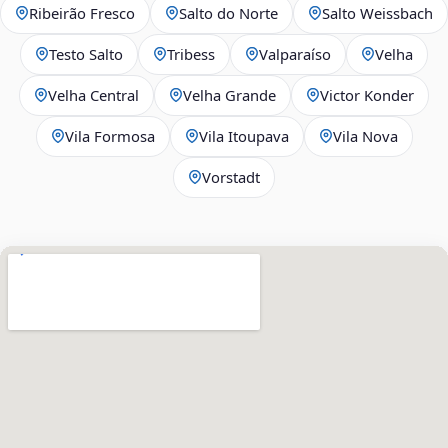
Ribeirão Fresco
Salto do Norte
Salto Weissbach
Testo Salto
Tribess
Valparaíso
Velha
Velha Central
Velha Grande
Victor Konder
Vila Formosa
Vila Itoupava
Vila Nova
Vorstadt