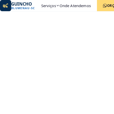
GUINCHO
Serviços
Onde Atendemos
OR
BLUMENAU
-
SC