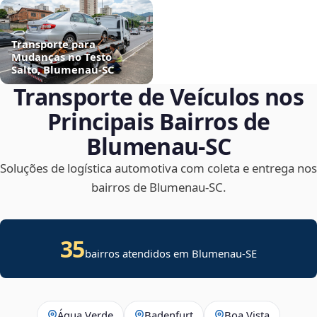
Transporte para
Mudanças no Testo
Salto, Blumenau‑SC
Transporte de Veículos nos
Principais Bairros de
Blumenau‑SC
Soluções de logística automotiva com coleta e entrega nos
bairros de Blumenau‑SC.
35
bairros atendidos em
Blumenau
-
SE
Água Verde
Badenfurt
Boa Vista