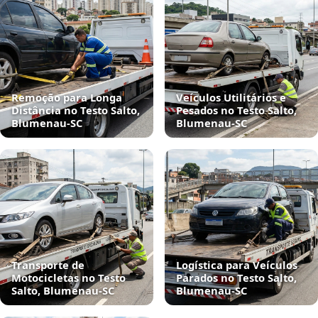
Remoção para Longa
Veículos Utilitários e
Distância no Testo Salto,
Pesados no Testo Salto,
Blumenau‑SC
Blumenau‑SC
Transporte de
Logística para Veículos
Motocicletas no Testo
Parados no Testo Salto,
Salto, Blumenau‑SC
Blumenau‑SC