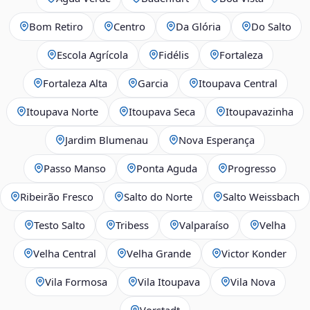
Bom Retiro
Centro
Da Glória
Do Salto
Escola Agrícola
Fidélis
Fortaleza
Fortaleza Alta
Garcia
Itoupava Central
Itoupava Norte
Itoupava Seca
Itoupavazinha
Jardim Blumenau
Nova Esperança
Passo Manso
Ponta Aguda
Progresso
Ribeirão Fresco
Salto do Norte
Salto Weissbach
Testo Salto
Tribess
Valparaíso
Velha
Velha Central
Velha Grande
Victor Konder
Vila Formosa
Vila Itoupava
Vila Nova
Vorstadt