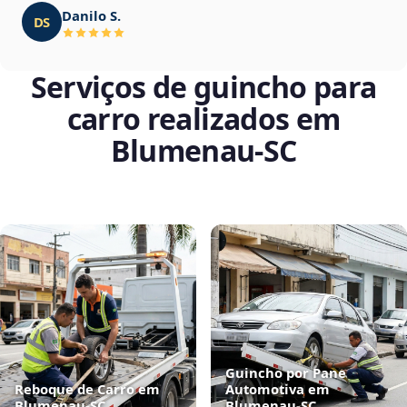
Danilo S.
DS
Serviços de guincho para
carro realizados em
Blumenau‑SC
Guincho por Pane
Reboque de Carro em
Automotiva em
Blumenau‑SC
Blumenau‑SC