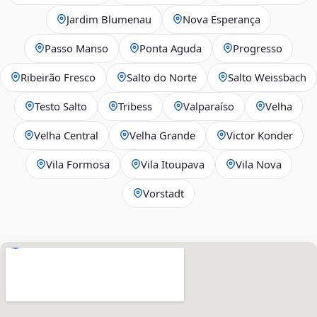
Jardim Blumenau
Nova Esperança
Passo Manso
Ponta Aguda
Progresso
Ribeirão Fresco
Salto do Norte
Salto Weissbach
Testo Salto
Tribess
Valparaíso
Velha
Velha Central
Velha Grande
Victor Konder
Vila Formosa
Vila Itoupava
Vila Nova
Vorstadt