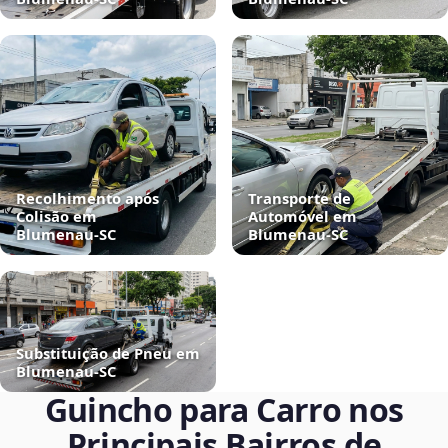
Recolhimento após
Transporte de
Colisão em
Automóvel em
Blumenau‑SC
Blumenau‑SC
Substituição de Pneu em
Blumenau‑SC
Guincho para Carro nos
Principais Bairros de