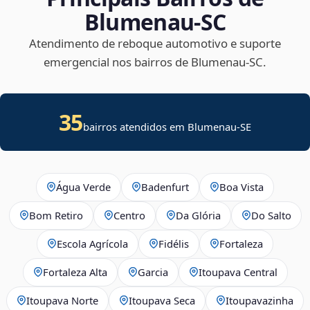
Blumenau‑SC
Atendimento de reboque automotivo e suporte
emergencial nos bairros de Blumenau‑SC.
35
bairros atendidos em
Blumenau
-
SE
Água Verde
Badenfurt
Boa Vista
Bom Retiro
Centro
Da Glória
Do Salto
Escola Agrícola
Fidélis
Fortaleza
Fortaleza Alta
Garcia
Itoupava Central
Itoupava Norte
Itoupava Seca
Itoupavazinha