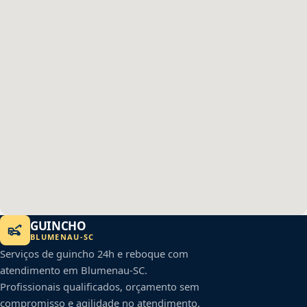
GUINCHO
BLUMENAU
-
SC
Serviços de guincho 24h e reboque com
atendimento em
Blumenau
-
SC
.
Profissionais qualificados, orçamento sem
compromisso e agilidade no atendimento.