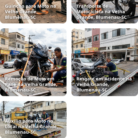
Guincho para Moto na
Transporte de
Velha Grande,
Motocicleta na Velha
Blumenau‑SC
Grande, Blumenau‑SC
Remoção de Moto em
Resgate em Acidente na
Pane na Velha Grande,
Velha Grande,
Blumenau‑SC
Blumenau‑SC
Auxílio para Moto no
Local na Velha Grande,
Blumenau‑SC