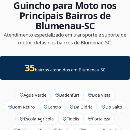
Guincho para Moto nos
Principais Bairros de
Blumenau‑SC
Atendimento especializado em transporte e suporte de
motocicletas nos bairros de Blumenau‑SC.
35
bairros atendidos em
Blumenau
-
SE
Água Verde
Badenfurt
Boa Vista
Bom Retiro
Centro
Da Glória
Do Salto
Escola Agrícola
Fidélis
Fortaleza