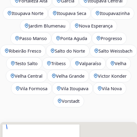
Fortaleza Alta
Garcia
Itoupava Central
Itoupava Norte
Itoupava Seca
Itoupavazinha
Jardim Blumenau
Nova Esperança
Passo Manso
Ponta Aguda
Progresso
Ribeirão Fresco
Salto do Norte
Salto Weissbach
Testo Salto
Tribess
Valparaíso
Velha
Velha Central
Velha Grande
Victor Konder
Vila Formosa
Vila Itoupava
Vila Nova
Vorstadt