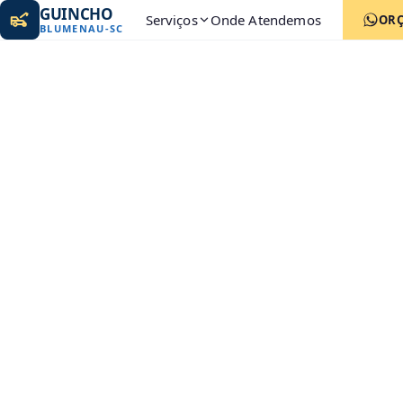
GUINCHO
Serviços
Onde Atendemos
OR
BLUMENAU
-
SC