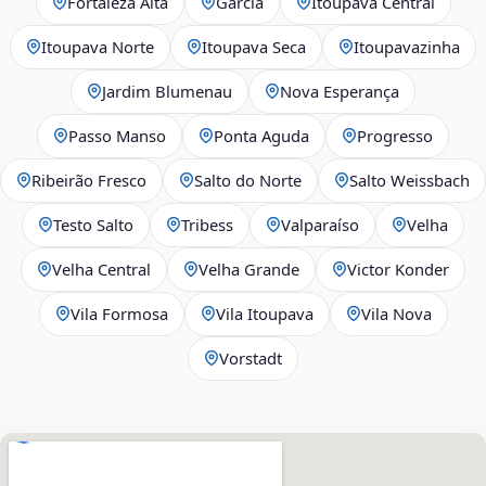
Fortaleza Alta
Garcia
Itoupava Central
Itoupava Norte
Itoupava Seca
Itoupavazinha
Jardim Blumenau
Nova Esperança
Passo Manso
Ponta Aguda
Progresso
Ribeirão Fresco
Salto do Norte
Salto Weissbach
Testo Salto
Tribess
Valparaíso
Velha
Velha Central
Velha Grande
Victor Konder
Vila Formosa
Vila Itoupava
Vila Nova
Vorstadt