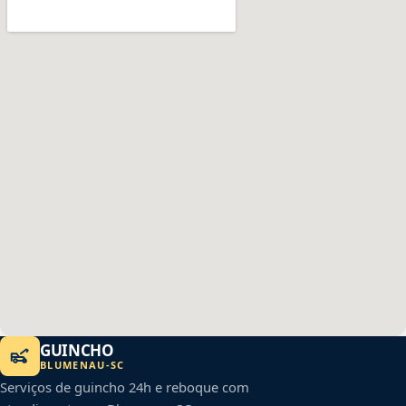
GUINCHO
BLUMENAU
-
SC
Serviços de guincho 24h e reboque com