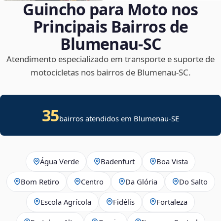
Guincho para Moto nos
Principais Bairros de
Blumenau‑SC
Atendimento especializado em transporte e suporte de
motocicletas nos bairros de Blumenau‑SC.
35
bairros atendidos em
Blumenau
-
SE
Água Verde
Badenfurt
Boa Vista
Bom Retiro
Centro
Da Glória
Do Salto
Escola Agrícola
Fidélis
Fortaleza