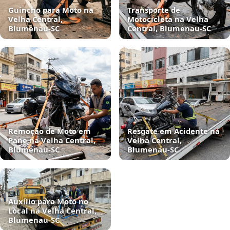
Guincho para Moto na
Transporte de
Velha Central,
Motocicleta na Velha
Blumenau‑SC
Central, Blumenau‑SC
Remoção de Moto em
Resgate em Acidente na
Pane na Velha Central,
Velha Central,
Blumenau‑SC
Blumenau‑SC
Auxílio para Moto no
Local na Velha Central,
Blumenau‑SC