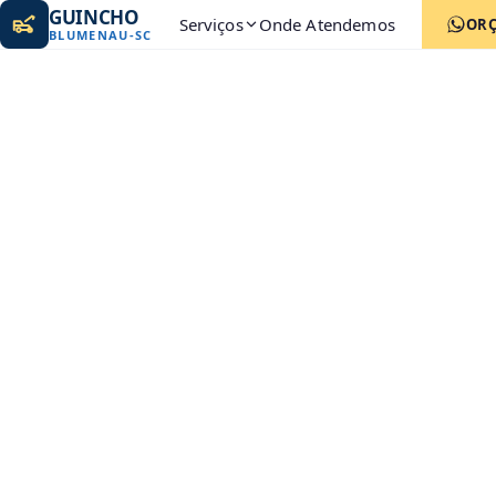
GUINCHO
Serviços
Onde Atendemos
OR
BLUMENAU
-
SC