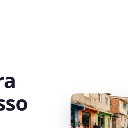
ra
sso