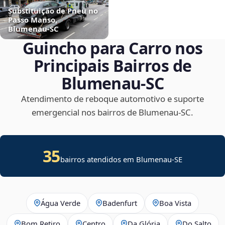
Substituição de Pneu no
Passo Manso,
Blumenau‑SC
Guincho para Carro nos
Principais Bairros de
Blumenau‑SC
Atendimento de reboque automotivo e suporte
emergencial nos bairros de Blumenau‑SC.
35
bairros atendidos em
Blumenau
-
SE
Água Verde
Badenfurt
Boa Vista
Bom Retiro
Centro
Da Glória
Do Salto