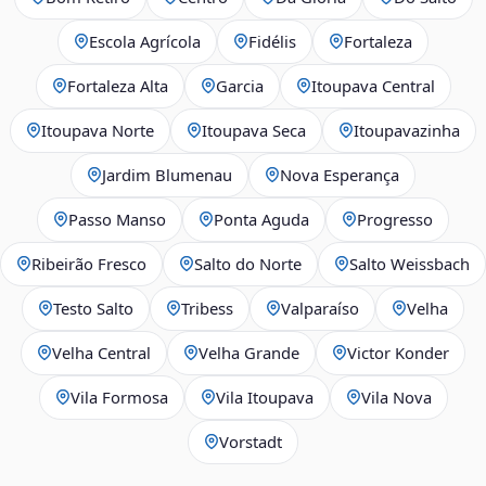
Escola Agrícola
Fidélis
Fortaleza
Fortaleza Alta
Garcia
Itoupava Central
Itoupava Norte
Itoupava Seca
Itoupavazinha
Jardim Blumenau
Nova Esperança
Passo Manso
Ponta Aguda
Progresso
Ribeirão Fresco
Salto do Norte
Salto Weissbach
Testo Salto
Tribess
Valparaíso
Velha
Velha Central
Velha Grande
Victor Konder
Vila Formosa
Vila Itoupava
Vila Nova
Vorstadt