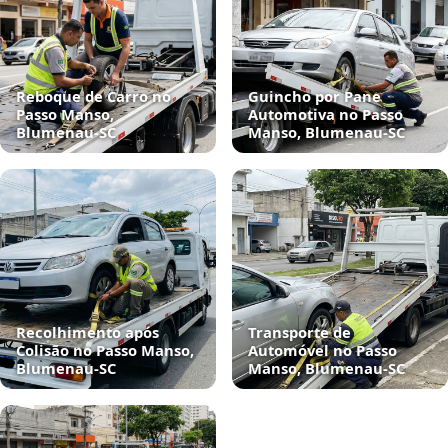
Reboque de Carro no
Guincho por Pane
Passo Manso,
Automotiva no Passo
Blumenau‑SC
Manso, Blumenau‑SC
Recolhimento após
Transporte de
Colisão no Passo Manso,
Automóvel no Passo
Blumenau‑SC
Manso, Blumenau‑SC