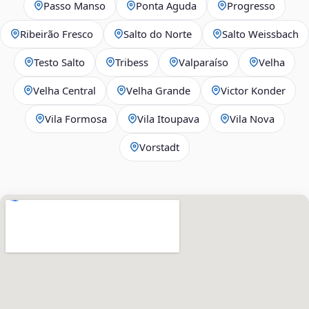
Passo Manso
Ponta Aguda
Progresso
Ribeirão Fresco
Salto do Norte
Salto Weissbach
Testo Salto
Tribess
Valparaíso
Velha
Velha Central
Velha Grande
Victor Konder
Vila Formosa
Vila Itoupava
Vila Nova
Vorstadt