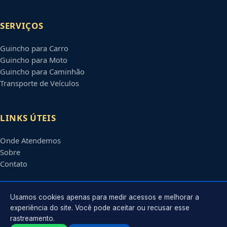
SERVIÇOS
Guincho para Carro
Guincho para Moto
Guincho para Caminhão
Transporte de Veículos
LINKS ÚTEIS
Onde Atendemos
Sobre
Contato
CONTATO
Usamos cookies apenas para medir acessos e melhorar a
experiência do site. Você pode aceitar ou recusar esse
rastreamento.
Atendimento em
Blumenau
-
SC
e regiões parceiras