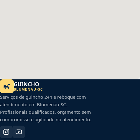
GUINCHO
BLUMENAU
-
SC
Serviços de guincho 24h e reboque com
atendimento em
Blumenau
-
SC
.
Profissionais qualificados, orçamento sem
compromisso e agilidade no atendimento.