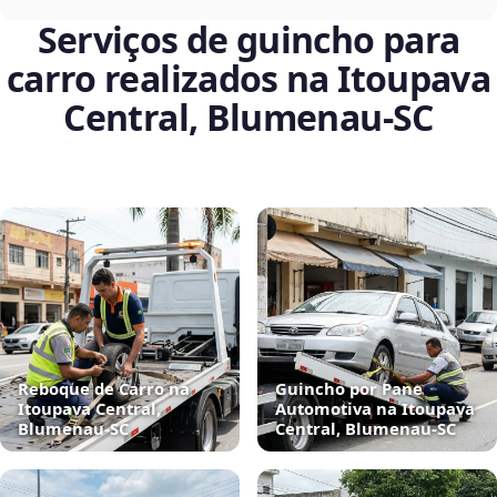
Serviços de guincho para
carro realizados na Itoupava
Central, Blumenau‑SC
Reboque de Carro na
Guincho por Pane
Itoupava Central,
Automotiva na Itoupava
Blumenau‑SC
Central, Blumenau‑SC