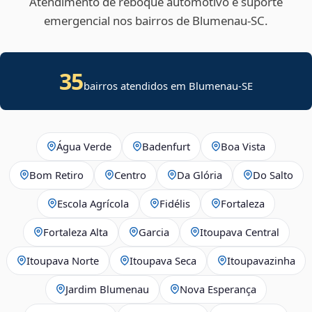
Atendimento de reboque automotivo e suporte
emergencial nos bairros de Blumenau‑SC.
35
bairros atendidos em
Blumenau
-
SE
Água Verde
Badenfurt
Boa Vista
Bom Retiro
Centro
Da Glória
Do Salto
Escola Agrícola
Fidélis
Fortaleza
Fortaleza Alta
Garcia
Itoupava Central
Itoupava Norte
Itoupava Seca
Itoupavazinha
Jardim Blumenau
Nova Esperança