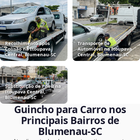
Recolhimento após
Transporte de
Colisão na Itoupava
Automóvel na Itoupava
Central, Blumenau‑SC
Central, Blumenau‑SC
Substituição de Pneu na
Itoupava Central,
Blumenau‑SC
Guincho para Carro nos
Principais Bairros de
Blumenau‑SC