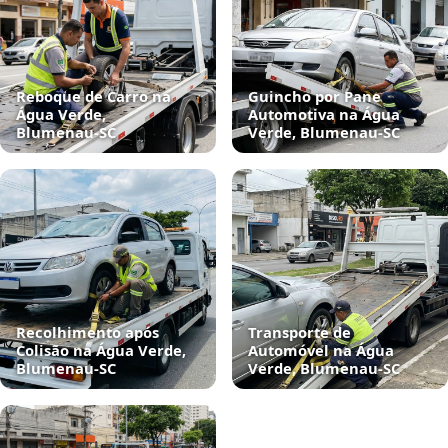
Reboque de Carro na
Guincho por Pane
Água Verde,
Automotiva na Água
Blumenau‑SC
Verde, Blumenau‑SC
Recolhimento após
Transporte de
Colisão na Água Verde,
Automóvel na Água
Blumenau‑SC
Verde, Blumenau‑SC