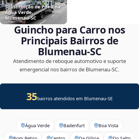
Substituição de Pneu na
Água Verde,
Blumenau‑SC
Guincho para Carro nos
Principais Bairros de
Blumenau‑SC
Atendimento de reboque automotivo e suporte
emergencial nos bairros de Blumenau‑SC.
35
bairros atendidos em
Blumenau
-
SE
Água Verde
Badenfurt
Boa Vista
Bom Retiro
Centro
Da Glória
Do Salto