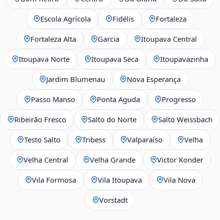
Escola Agrícola
Fidélis
Fortaleza
Fortaleza Alta
Garcia
Itoupava Central
Itoupava Norte
Itoupava Seca
Itoupavazinha
Jardim Blumenau
Nova Esperança
Passo Manso
Ponta Aguda
Progresso
Ribeirão Fresco
Salto do Norte
Salto Weissbach
Testo Salto
Tribess
Valparaíso
Velha
Velha Central
Velha Grande
Victor Konder
Vila Formosa
Vila Itoupava
Vila Nova
Vorstadt