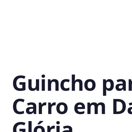
Guincho pa
Carro em D
Glória,