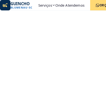
GUINCHO
Serviços
Onde Atendemos
OR
BLUMENAU
-
SC