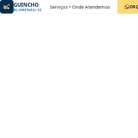
GUINCHO
Serviços
Onde Atendemos
OR
BLUMENAU
-
SC