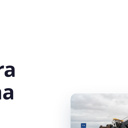
ra
na