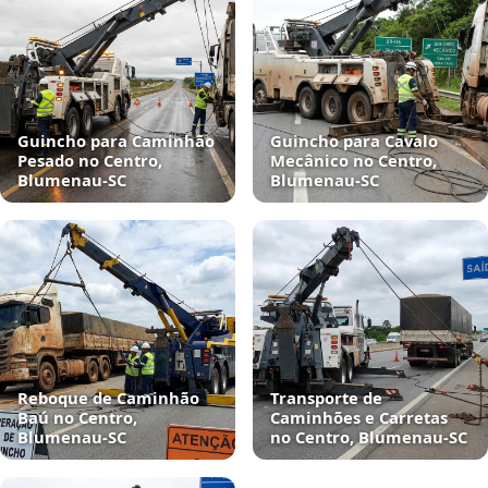
Guincho para Caminhão
Guincho para Cavalo
Pesado no Centro,
Mecânico no Centro,
Blumenau‑SC
Blumenau‑SC
Reboque de Caminhão
Transporte de
Baú no Centro,
Caminhões e Carretas
Blumenau‑SC
no Centro, Blumenau‑SC