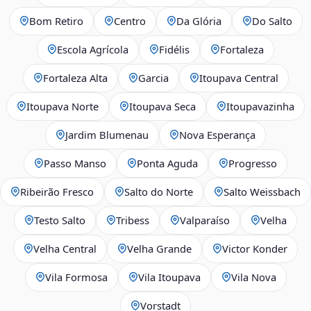
Bom Retiro
Centro
Da Glória
Do Salto
Escola Agrícola
Fidélis
Fortaleza
Fortaleza Alta
Garcia
Itoupava Central
Itoupava Norte
Itoupava Seca
Itoupavazinha
Jardim Blumenau
Nova Esperança
Passo Manso
Ponta Aguda
Progresso
Ribeirão Fresco
Salto do Norte
Salto Weissbach
Testo Salto
Tribess
Valparaíso
Velha
Velha Central
Velha Grande
Victor Konder
Vila Formosa
Vila Itoupava
Vila Nova
Vorstadt