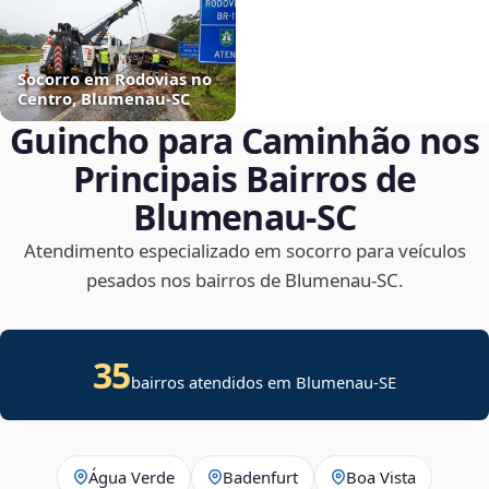
Socorro em Rodovias no
Centro, Blumenau‑SC
Guincho para Caminhão nos
Principais Bairros de
Blumenau‑SC
Atendimento especializado em socorro para veículos
pesados nos bairros de Blumenau‑SC.
35
bairros atendidos em
Blumenau
-
SE
Água Verde
Badenfurt
Boa Vista