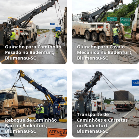
Guincho para Caminhão
Guincho para Cavalo
Pesado no Badenfurt,
Mecânico no Badenfurt,
Blumenau‑SC
Blumenau‑SC
Transporte de
Reboque de Caminhão
Caminhões e Carretas
Baú no Badenfurt,
no Badenfurt,
Blumenau‑SC
Blumenau‑SC