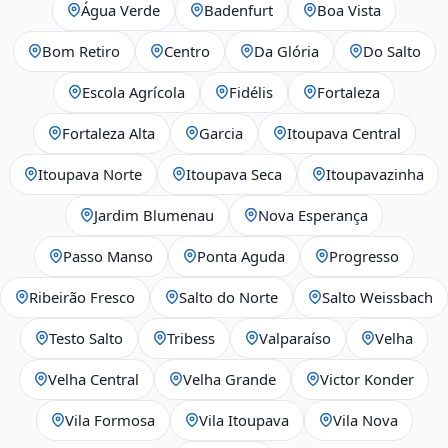
Água Verde
Badenfurt
Boa Vista
Bom Retiro
Centro
Da Glória
Do Salto
Escola Agrícola
Fidélis
Fortaleza
Fortaleza Alta
Garcia
Itoupava Central
Itoupava Norte
Itoupava Seca
Itoupavazinha
Jardim Blumenau
Nova Esperança
Passo Manso
Ponta Aguda
Progresso
Ribeirão Fresco
Salto do Norte
Salto Weissbach
Testo Salto
Tribess
Valparaíso
Velha
Velha Central
Velha Grande
Victor Konder
Vila Formosa
Vila Itoupava
Vila Nova