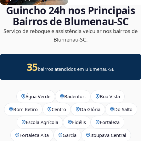
Guincho 24h nos Principais
Bairros de Blumenau‑SC
Serviço de reboque e assistência veicular nos bairros de
Blumenau‑SC.
35
bairros atendidos em
Blumenau
-
SE
Água Verde
Badenfurt
Boa Vista
Bom Retiro
Centro
Da Glória
Do Salto
Escola Agrícola
Fidélis
Fortaleza
Fortaleza Alta
Garcia
Itoupava Central