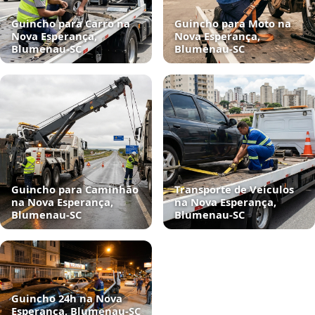
Guincho para Carro na
Guincho para Moto na
Nova Esperança,
Nova Esperança,
Blumenau‑SC
Blumenau‑SC
Guincho para Caminhão
Transporte de Veículos
na Nova Esperança,
na Nova Esperança,
Blumenau‑SC
Blumenau‑SC
Guincho 24h na Nova
Esperança, Blumenau‑SC