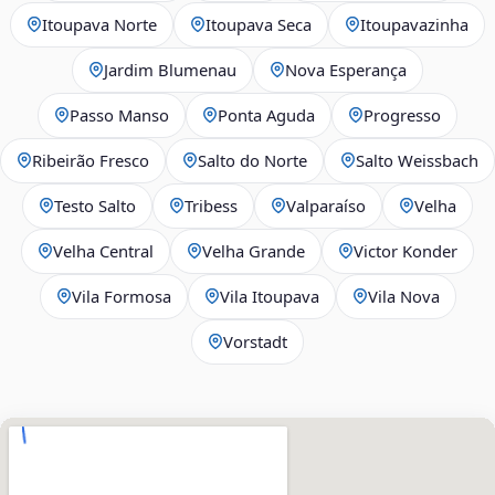
Itoupava Norte
Itoupava Seca
Itoupavazinha
Jardim Blumenau
Nova Esperança
Passo Manso
Ponta Aguda
Progresso
Ribeirão Fresco
Salto do Norte
Salto Weissbach
Testo Salto
Tribess
Valparaíso
Velha
Velha Central
Velha Grande
Victor Konder
Vila Formosa
Vila Itoupava
Vila Nova
Vorstadt