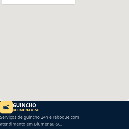
GUINCHO
BLUMENAU
-
SC
Serviços de guincho 24h e reboque com
atendimento em
Blumenau
-
SC
.